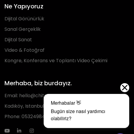
Ne Yapıyoruz
Dijital Görünürlük
Sanal Gerçeklik
Dijital Sanat
Video & Fotoğraf
Kongre, Konferans ve Toplantı Video Çekimi
Merhaba, biz burdayız.
Email:
hello@chita.com.tr
Kadıköy, Istanbul
Phone:
05324984293