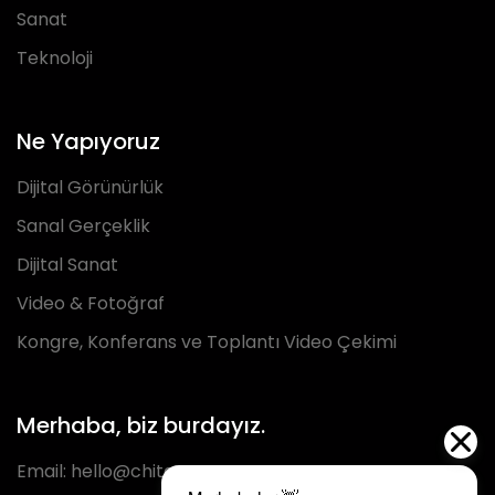
Sanat
Teknoloji
Ne Yapıyoruz
Dijital Görünürlük
Sanal Gerçeklik
Dijital Sanat
Video & Fotoğraf
Kongre, Konferans ve Toplantı Video Çekimi
Merhaba, biz burdayız.
Email:
hello@chita.com.tr