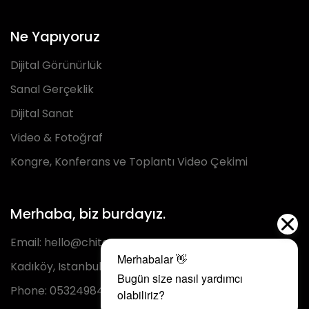
Ne Yapıyoruz
Dijital Görünürlük
Sanal Gerçeklik
Dijital Sanat
Video & Fotoğraf
Kongre, Konferans ve Toplantı Video Çekimi
Merhaba, biz burdayız.
Email:
hello@chita.com.tr
Kadıköy, Istanbul
Phone:
05324984293